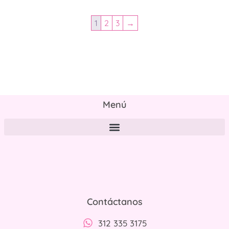
1
2
3
→
Menú
Políticas de tratamiento y protección de datos personales
Contáctanos
312 335 3175