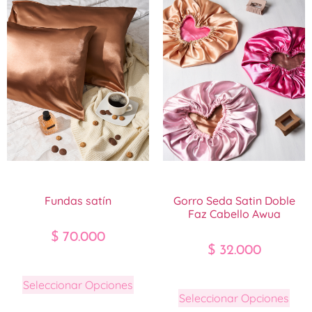
Fundas satín
Gorro Seda Satin Doble
Faz Cabello Awua
$
70.000
$
32.000
Seleccionar Opciones
Seleccionar Opciones