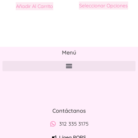
Seleccionar Opciones
Añadir Al Carrito
Menú
Políticas de tratamiento y protección de datos personales
Contáctanos
312 335 3175
Línea PQRS