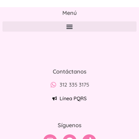
Menú
Políticas de tratamiento y protección de datos personales
Contáctanos
312 335 3175
Línea PQRS
Síguenos