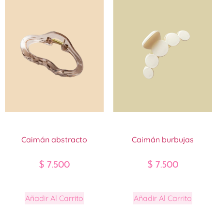
Caimán abstracto
Caimán burbujas
$
7.500
$
7.500
Añadir Al Carrito
Añadir Al Carrito