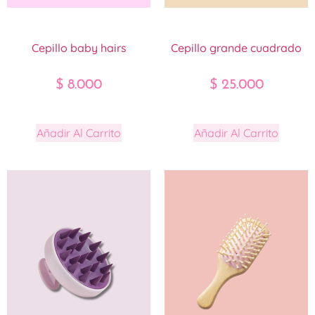
Cepillo baby hairs
Cepillo grande cuadrado
$
8.000
$
25.000
Añadir Al Carrito
Añadir Al Carrito