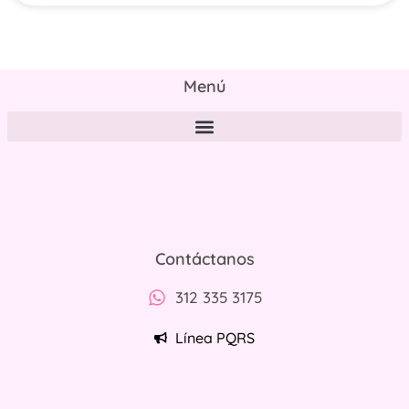
Menú
Políticas de tratamiento y protección de datos personales
Contáctanos
312 335 3175
Línea PQRS