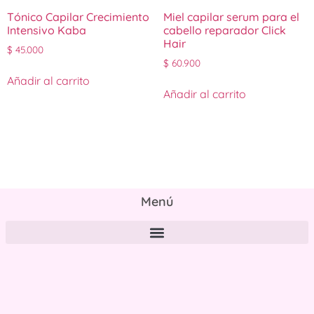
Tónico Capilar Crecimiento
Miel capilar serum para el
Intensivo Kaba
cabello reparador Click
Hair
$
45.000
$
60.900
Añadir al carrito
Añadir al carrito
Menú
Políticas de tratamiento y protección de datos personales