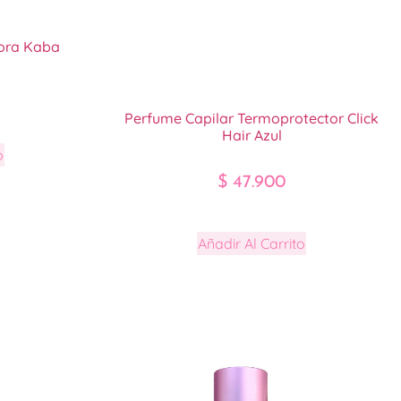
ora Kaba
Perfume Capilar Termoprotector Click
Hair Azul
o
$
47.900
Añadir Al Carrito