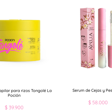
Serum de Cejas y Pe
apilar para rizos Tongolé La
Poción
$
58.000
$
39.900