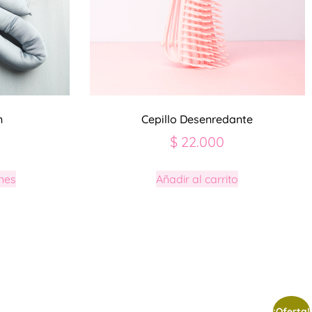
n
Cepillo Desenredante
$
22.000
nes
Añadir al carrito
¡Oferta!