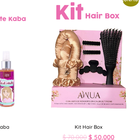
Kaba
Kit Hair Box
$
70.000
$
50.000