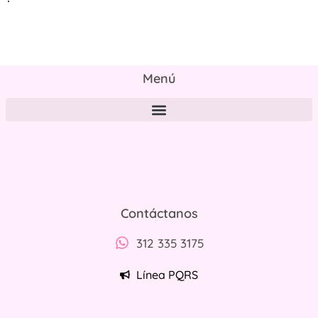
Menú
Políticas de tratamiento y protección de datos personales
Contáctanos
312 335 3175
Línea PQRS