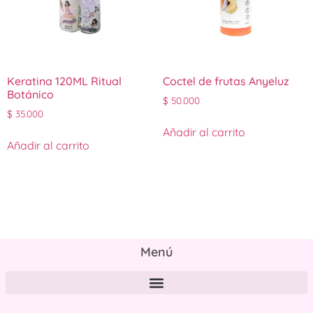
Keratina 120ML Ritual
Coctel de frutas Anyeluz
Botánico
$
50.000
$
35.000
Añadir al carrito
Añadir al carrito
Menú
Políticas de tratamiento y protección de datos personales