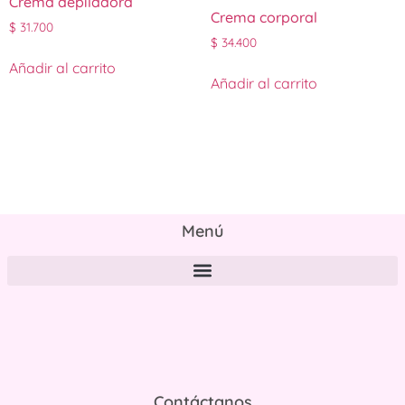
Crema depiladora
Crema corporal
$
31.700
$
34.400
Añadir al carrito
Añadir al carrito
Menú
Políticas de tratamiento y protección de datos personales
Contáctanos