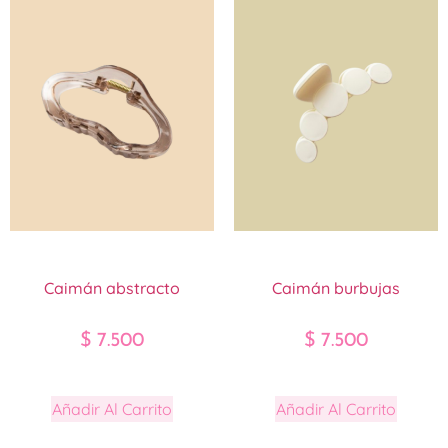
Caimán abstracto
Caimán burbujas
$
7.500
$
7.500
Añadir Al Carrito
Añadir Al Carrito