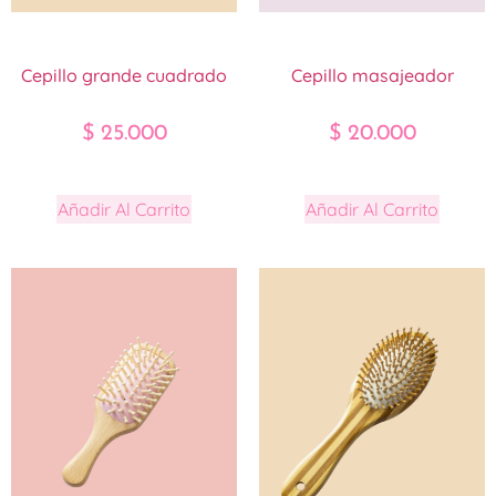
Cepillo grande cuadrado
Cepillo masajeador
$
25.000
$
20.000
Añadir Al Carrito
Añadir Al Carrito