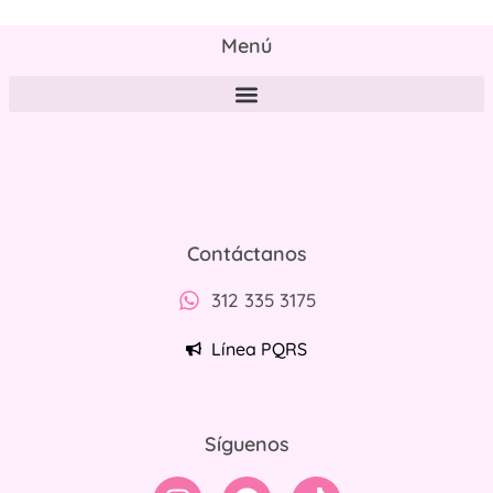
Menú
Políticas de tratamiento y protección de datos personales
Contáctanos
312 335 3175
Línea PQRS
Síguenos