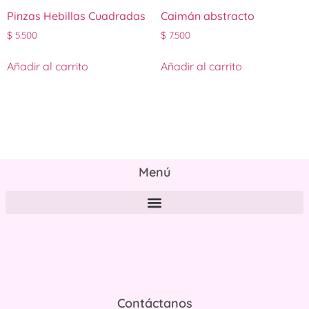
Pinzas Hebillas Cuadradas
Caimán abstracto
$
5.500
$
7.500
Añadir al carrito
Añadir al carrito
Menú
Políticas de tratamiento y protección de datos personales
Contáctanos