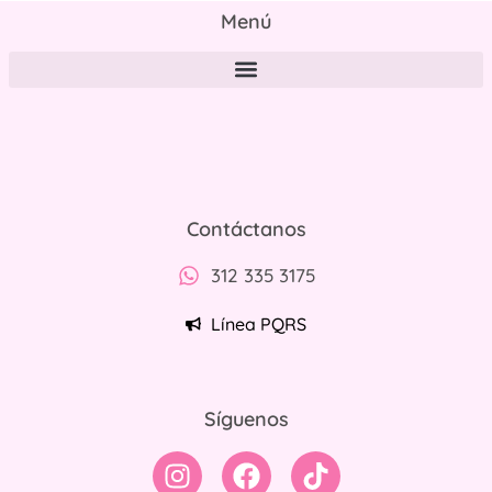
Menú
Políticas de tratamiento y protección de datos personales
Contáctanos
312 335 3175
Línea PQRS
Síguenos