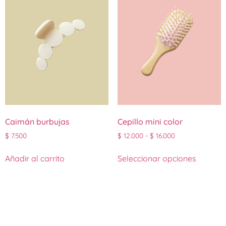
Caimán burbujas
Cepillo mini color
$
7.500
$
12.000
-
$
16.000
Añadir al carrito
Seleccionar opciones