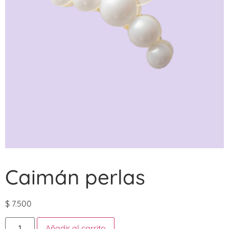
Caimán perlas
$
7.500
Añadir al carrito