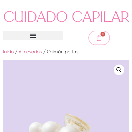
0
Inicio
/
Accesorios
/ Caimán perlas