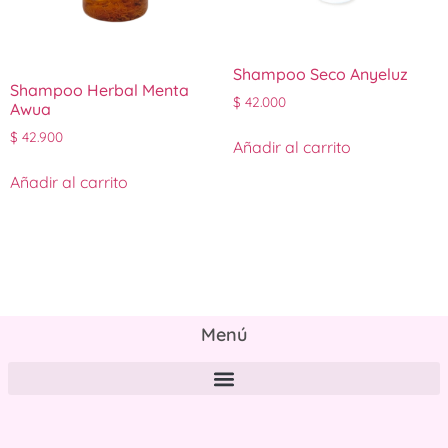
Shampoo Seco Anyeluz
Shampoo Herbal Menta
$
42.000
Awua
$
42.900
Añadir al carrito
Añadir al carrito
Menú
Políticas de tratamiento y protección de datos personales