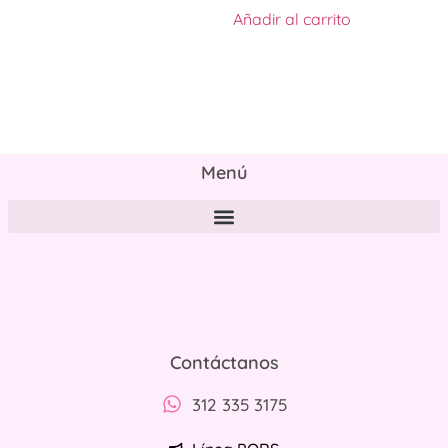
Añadir al carrito
Menú
Políticas de tratamiento y protección de datos personales
Contáctanos
312 335 3175