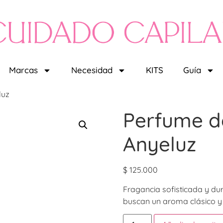
Marcas
Necesidad
KITS
Guía
luz
Perfume d
Anyeluz
$
125.000
Fragancia sofisticada y du
buscan un aroma clásico y