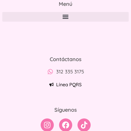
Menú
Políticas de tratamiento y protección de datos personales
Contáctanos
312 335 3175
Línea PQRS
Síguenos