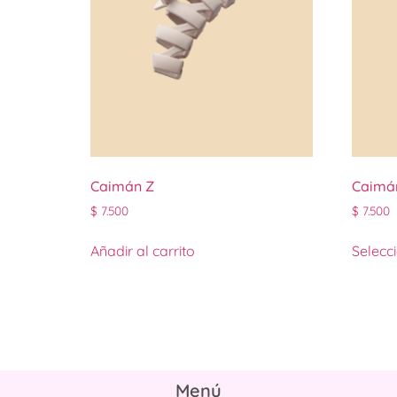
Caimán Z
Caimá
$
7.500
$
7.500
Añadir al carrito
Selecc
Menú