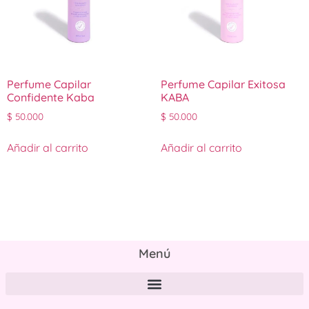
Perfume Capilar
Perfume Capilar Exitosa
Confidente Kaba
KABA
$
50.000
$
50.000
Añadir al carrito
Añadir al carrito
Menú
Políticas de tratamiento y protección de datos personales