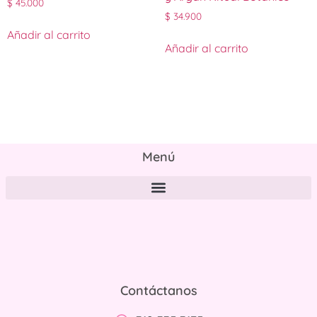
$
45.000
$
34.900
Añadir al carrito
Añadir al carrito
Menú
Políticas de tratamiento y protección de datos personales
Contáctanos