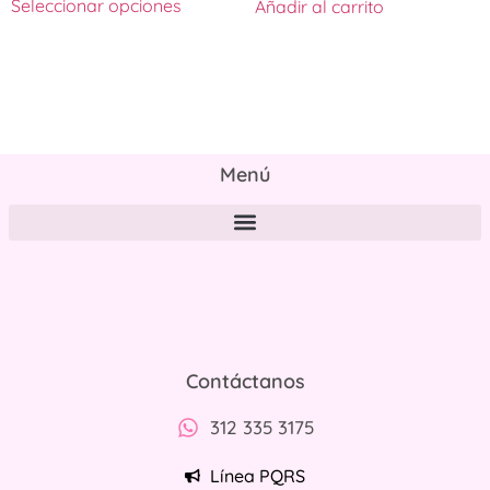
Seleccionar opciones
Añadir al carrito
Menú
Políticas de tratamiento y protección de datos personales
Contáctanos
312 335 3175
Línea PQRS