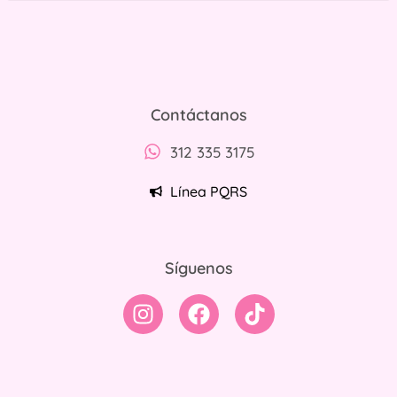
Políticas de tratamiento y protección de datos personales
Contáctanos
312 335 3175
Línea PQRS
Síguenos