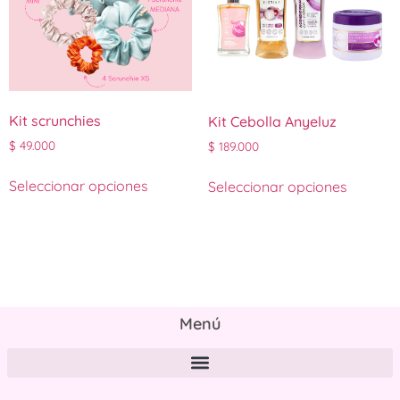
Kit scrunchies
Kit Cebolla Anyeluz
$
49.000
$
189.000
Seleccionar opciones
Seleccionar opciones
Menú
Políticas de tratamiento y protección de datos personales