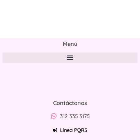
Menú
Políticas de tratamiento y protección de datos personales
Contáctanos
312 335 3175
Línea PQRS