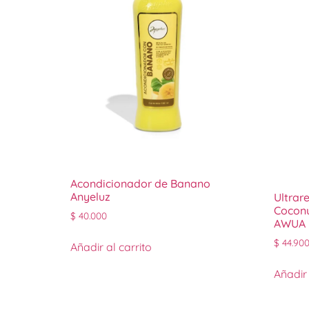
Acondicionador de Banano
Anyeluz
Ultrar
Coconu
$
40.000
AWUA
$
44.90
Añadir al carrito
Añadir 